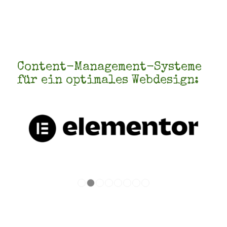
Content-Management-Systeme
für ein optimales Webdesign:
1
2
3
4
5
6
7
8